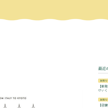
最近
お知ら
【新発
けいく
お知ら
【店舗