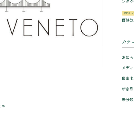
ンタグ
お知ら
価格改
カテ
お知ら
メディ
催事出
新商品
未分類
じめ