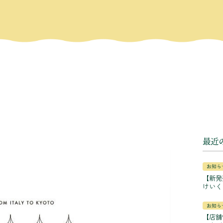
最近
お知ら
【新発
けいく
お知ら
【店舗