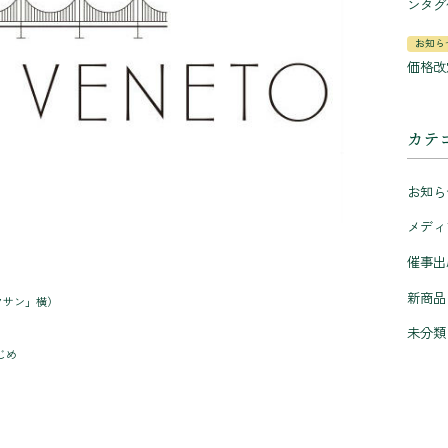
ンタグ
お知ら
価格改
カテ
お知ら
メディ
催事出
新商品
クサン」横）
未分類
じめ