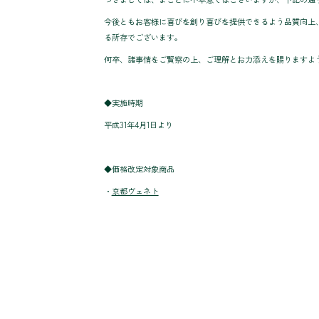
今後ともお客様に喜びを創り喜びを提供できるよう品質向上
る所存でございます。
何卒、諸事情をご賢察の上、ご理解とお力添えを賜りますよ
◆実施時期
平成31年4月1日より
◆価格改定対象商品
・
京都ヴェネト