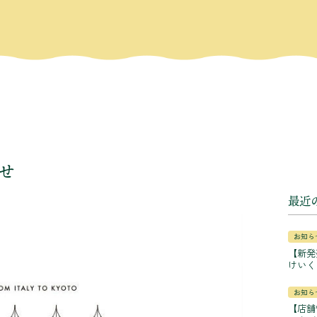
せ
最近
お知ら
【新発
けいく
お知ら
【店舗