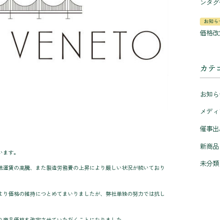
ンタグ
お知ら
価格改
カテ
お知ら
メディ
催事出
新商品
います。
未分類
送運賃の高騰、また製造労務費の上昇により厳しい状況が続いており
より価格の維持につとめてまいりましたが、弊社単独の努力では抗し
り商品価格を改定させていただくことになりました。