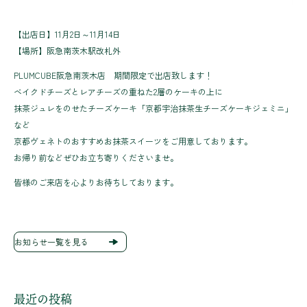
【出店日】11月2日～11月14日
【場所】阪急南茨木駅改札外
PLUMCUBE阪急南茨木店 期間限定で出店致します！
ベイクドチーズとレアチーズの重ねた2層のケーキの上に
抹茶ジュレをのせたチーズケーキ「京都宇治抹茶生チーズケーキジェミニ」
など
京都ヴェネトのおすすめお抹茶スイーツをご用意しております。
お帰り前などぜひお立ち寄りくださいませ。
皆様のご来店を心よりお待ちしております。
お知らせ一覧を見る
最近の投稿