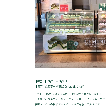
【出店日】7月12日～7月18日
【場所】京阪電車 樟葉駅 改札口 出てスグ
SWEETS BOX 京阪くずは店 期間限定で出店致します！
「京都宇治抹茶生チーズケーキジェミニ」「グラッ茶」など
京都ヴェネトのおすすめスイーツをご用意しております。