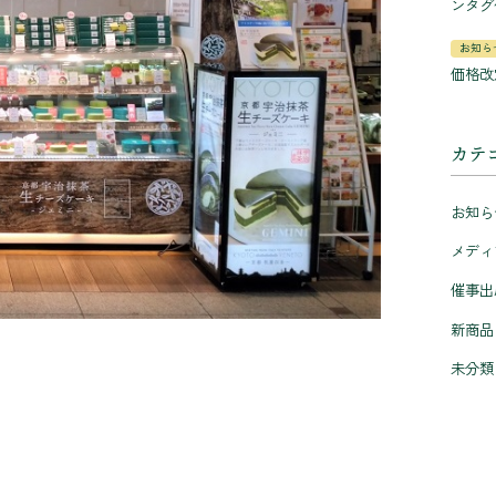
ンタグ
お知ら
価格改
カテ
お知ら
メディ
催事出
新商品
未分類