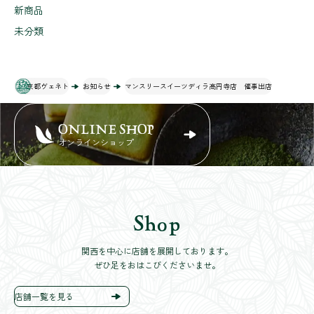
新商品
未分類
京都ヴェネト
お知らせ
マンスリースイーツディラ高円寺店 催事出店
ONLINE SHOP
オンラインショップ
Shop
関西を中心に店舗を展開しております。
ぜひ足をおはこびくださいませ。
店舗一覧を見る