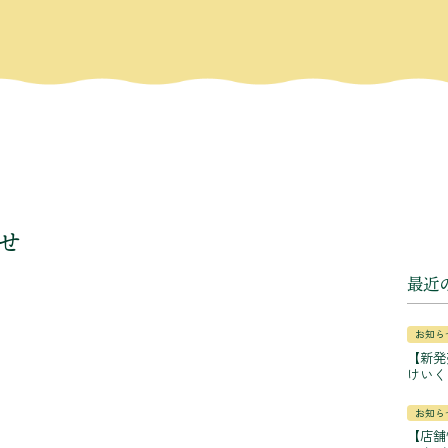
せ
最近
お知ら
【新発
けいく
お知ら
【店舗