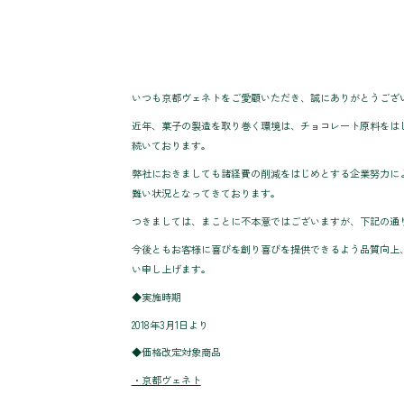
いつも京都ヴェネトをご愛顧いただき、誠にありがとうござ
近年、菓子の製造を取り巻く環境は、チョコレート原料をは
続いております。
弊社におきましても諸経費の削減をはじめとする企業努力に
難い状況となってきております。
つきましては、まことに不本意ではございますが、下記の通
今後ともお客様に喜びを創り喜びを提供できるよう品質向上
い申し上げます。
◆実施時期
2018年3月1日より
◆価格改定対象商品
・京都ヴェネト