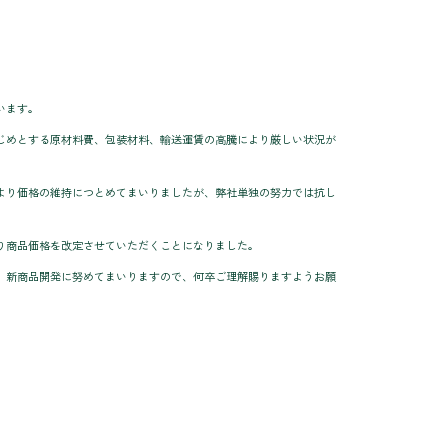
います。
じめとする原材料費、包装材料、輸送運賃の高騰により厳しい状況が
より価格の維持につとめてまいりましたが、弊社単独の努力では抗し
り商品価格を改定させていただくことになりました。
、新商品開発に努めてまいりますので、何卒ご理解賜りますようお願