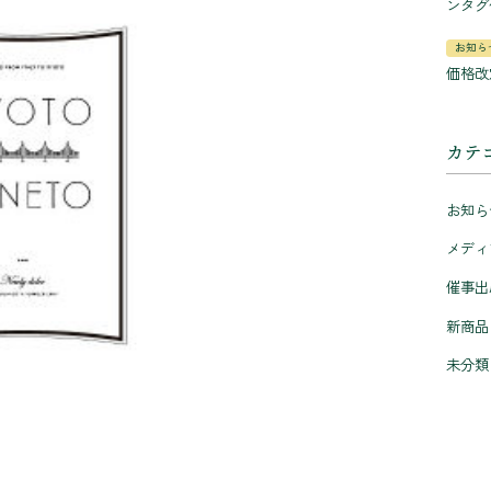
ンタグ
お知ら
価格改
カテ
お知ら
メディ
催事出
新商品
未分類