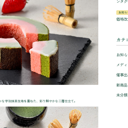
ンタグ
お知ら
価格改
カテ
お知ら
メディ
催事出
新商品
未分類
かな宇治抹茶生地を重ねた、彩り鮮やかな二層仕立て。