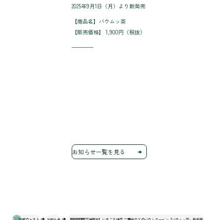
2025年9月1日（月）より新発売
【商品名】バウムッ茶
【販売価格】 1,900円（税抜）
————
お知らせ一覧を見る
京都ヴェネト
お知らせ
【関西国際空港限定】いちご＆抹茶 二層仕立てのバウムクーヘン「バウムッ茶」新発売